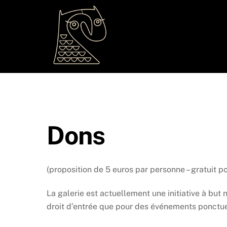
Skip
to
content
Dons
(proposition de 5 euros par personne – gratuit 
La galerie est actuellement une initiative à bu
droit d’entrée que pour des événements ponctue